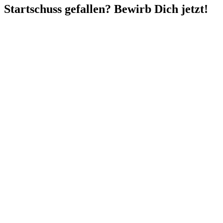
Startschuss gefallen? Bewirb Dich jetzt!
Jetzt
Kontakt
mit der Zukunft
aufnehmen.
Gemeinsam
Parchim