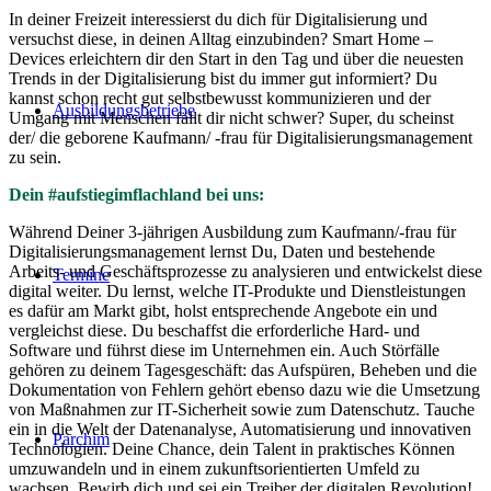
In deiner Freizeit interessierst du dich für Digitalisierung und
versuchst diese, in deinen Alltag einzubinden? Smart Home –
Devices erleichtern dir den Start in den Tag und über die neuesten
Trends in der Digitalisierung bist du immer gut informiert? Du
kannst schon recht gut selbstbewusst kommunizieren und der
Ausbildungsbetriebe
Umgang mit Menschen fällt dir nicht schwer? Super, du scheinst
der/ die geborene Kaufmann/ -frau für Digitalisierungsmanagement
zu sein.
Dein #aufstiegimflachland bei uns:
Während Deiner 3-jährigen Ausbildung zum Kaufmann/-frau für
Digitalisierungsmanagement lernst Du, Daten und bestehende
Arbeits- und Geschäftsprozesse zu analysieren und entwickelst diese
Termine
digital weiter. Du lernst, welche IT-Produkte und Dienstleistungen
es dafür am Markt gibt, holst entsprechende Angebote ein und
vergleichst diese. Du beschaffst die erforderliche Hard- und
Software und führst diese im Unternehmen ein. Auch Störfälle
gehören zu deinem Tagesgeschäft: das Aufspüren, Beheben und die
Dokumentation von Fehlern gehört ebenso dazu wie die Umsetzung
von Maßnahmen zur IT-Sicherheit sowie zum Datenschutz. Tauche
ein in die Welt der Datenanalyse, Automatisierung und innovativen
Parchim
Technologien. Deine Chance, dein Talent in praktisches Können
umzuwandeln und in einem zukunftsorientierten Umfeld zu
wachsen. Bewirb dich und sei ein Treiber der digitalen Revolution!