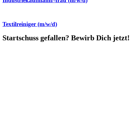
Industriekaufmann/-frau (m/w/d)
Textilreiniger (m/w/d)
Startschuss gefallen? Bewirb Dich jetzt!
Jetzt
Kontakt
mit der Zukunft
aufnehmen.
Gemeinsam