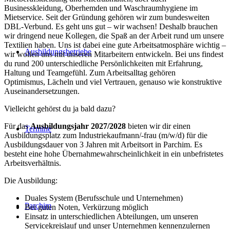
Businesskleidung, Oberhemden und Waschraumhygiene im
Mietservice. Seit der Gründung gehören wir zum bundesweiten
DBL-Verbund. Es geht uns gut – wir wachsen! Deshalb brauchen
wir dringend neue Kollegen, die Spaß an der Arbeit rund um unsere
Textilien haben. Uns ist dabei eine gute Arbeitsatmosphäre wichtig –
Ausbildungsbetriebe
wir wollen uns mit unseren Mitarbeitern entwickeln. Bei uns findest
du rund 200 unterschiedliche Persönlichkeiten mit Erfahrung,
Haltung und Teamgefühl. Zum Arbeitsalltag gehören
Optimismus, Lächeln und viel Vertrauen, genauso wie konstruktive
Auseinandersetzungen.
Vielleicht gehörst du ja bald dazu?
Für das
Ausbildungsjahr 2027/2028
bieten wir dir einen
Termine
Ausbildungsplatz zum Industriekaufmann/-frau (m/w/d) für die
Ausbildungsdauer von 3 Jahren mit Arbeitsort in Parchim. Es
besteht eine hohe Übernahmewahrscheinlichkeit in ein unbefristetes
Arbeitsverhältnis.
Die Ausbildung:
Duales System (Berufsschule und Unternehmen)
Parchim
Bei guten Noten, Verkürzung möglich
Einsatz in unterschiedlichen Abteilungen, um unseren
Servicekreislauf und unser Unternehmen kennenzulernen