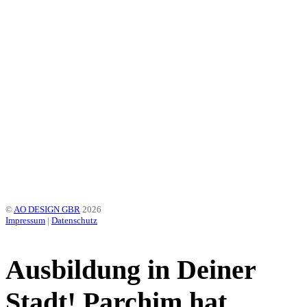
Parchim
gestalten.
EINE INITIATIVE DER STADT PARCHIM, DER
WOBAU PARCHIM SOWIE DEN STADTWERKEN
PARCHIM
©
AO DESIGN GBR
2026
Impressum
|
Datenschutz
Ausbildung in Deiner
Stadt! Parchim hat