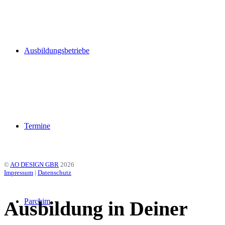
Gemeinsam
Parchim
Ausbildungsbetriebe
gestalten.
Termine
EINE INITIATIVE DER STADT PARCHIM, DER
WOBAU PARCHIM SOWIE DEN STADTWERKEN
PARCHIM
©
AO DESIGN GBR
2026
Impressum
|
Datenschutz
Parchim
Ausbildung in Deiner