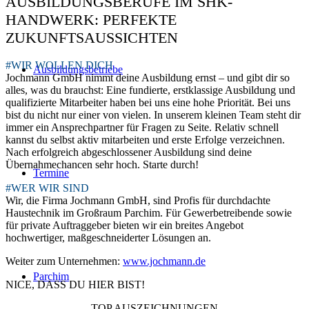
AUSBILDUNGSBERUFE IM SHK-
HANDWERK: PERFEKTE
ZUKUNFTSAUSSICHTEN
#WIR WOLLEN DICH
Ausbildungsbetriebe
Jochmann GmbH nimmt deine Ausbildung ernst – und gibt dir so
alles, was du brauchst: Eine fundierte, erstklassige Ausbildung und
qualifizierte Mitarbeiter haben bei uns eine hohe Priorität. Bei uns
bist du nicht nur einer von vielen. In unserem kleinen Team steht dir
immer ein Ansprechpartner für Fragen zu Seite. Relativ schnell
kannst du selbst aktiv mitarbeiten und erste Erfolge verzeichnen.
Nach erfolgreich abgeschlossener Ausbildung sind deine
Übernahmechancen sehr hoch. Starte durch!
Termine
#WER WIR SIND
Wir, die Firma Jochmann GmbH, sind Profis für durchdachte
Haustechnik im Großraum Parchim. Für Gewerbetreibende sowie
für private Auftraggeber bieten wir ein breites Angebot
hochwertiger, maßgeschneiderter Lösungen an.
Weiter zum Unternehmen:
www.jochmann.de
Parchim
NICE, DASS DU HIER BIST!
TOP AUSZEICHNUNGEN