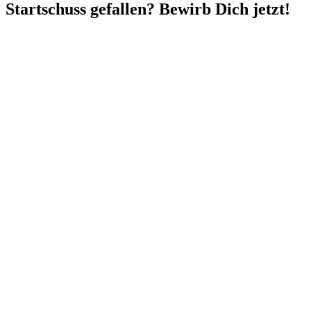
Startschuss gefallen? Bewirb Dich jetzt!
Jetzt
Kontakt
mit der Zukunft
aufnehmen.
Gemeinsam
Parchim